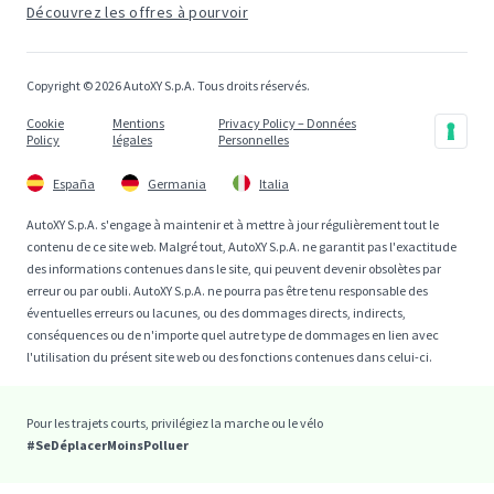
Découvrez les offres à pourvoir
Copyright © 2026 AutoXY S.p.A. Tous droits réservés.
Cookie
Mentions
Privacy Policy – Données
Policy
légales
Personnelles
España
Germania
Italia
AutoXY S.p.A. s'engage à maintenir et à mettre à jour régulièrement tout le
contenu de ce site web. Malgré tout, AutoXY S.p.A. ne garantit pas l'exactitude
des informations contenues dans le site, qui peuvent devenir obsolètes par
erreur ou par oubli. AutoXY S.p.A. ne pourra pas être tenu responsable des
éventuelles erreurs ou lacunes, ou des dommages directs, indirects,
conséquences ou de n'importe quel autre type de dommages en lien avec
l'utilisation du présent site web ou des fonctions contenues dans celui-ci.
Pour les trajets courts, privilégiez la marche ou le vélo
#SeDéplacerMoinsPolluer