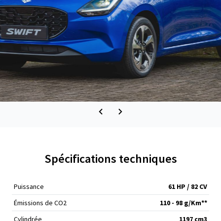
Spécifications techniques
Puissance
61 HP / 82 CV
Émissions de CO
2
110 - 98 g/Km**
Cylindrée
1197 cm
3