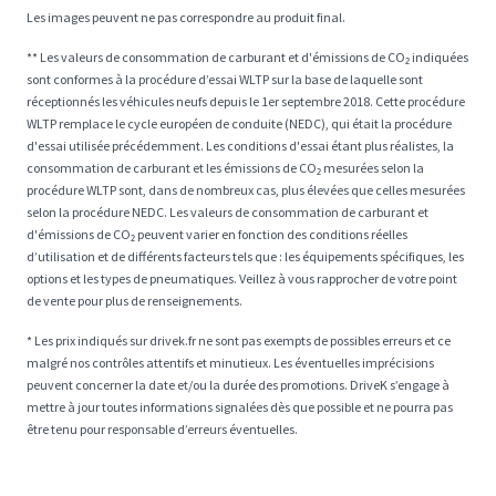
Les images peuvent ne pas correspondre au produit final.
** Les valeurs de consommation de carburant et d'émissions de CO₂ indiquées
sont conformes à la procédure d’essai WLTP sur la base de laquelle sont
réceptionnés les véhicules neufs depuis le 1er septembre 2018. Cette procédure
WLTP remplace le cycle européen de conduite (NEDC), qui était la procédure
d'essai utilisée précédemment. Les conditions d'essai étant plus réalistes, la
consommation de carburant et les émissions de CO₂ mesurées selon la
procédure WLTP sont, dans de nombreux cas, plus élevées que celles mesurées
selon la procédure NEDC. Les valeurs de consommation de carburant et
d'émissions de CO₂ peuvent varier en fonction des conditions réelles
d’utilisation et de différents facteurs tels que : les équipements spécifiques, les
options et les types de pneumatiques. Veillez à vous rapprocher de votre point
de vente pour plus de renseignements.
* Les prix indiqués sur drivek.fr ne sont pas exempts de possibles erreurs et ce
malgré nos contrôles attentifs et minutieux. Les éventuelles imprécisions
peuvent concerner la date et/ou la durée des promotions. DriveK s’engage à
mettre à jour toutes informations signalées dès que possible et ne pourra pas
être tenu pour responsable d’erreurs éventuelles.