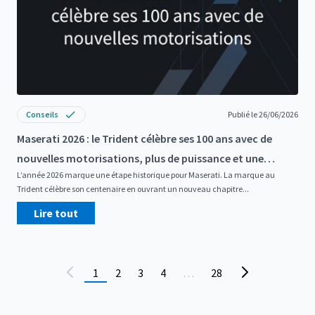
Conseils
Publié le 26/06/2026
Maserati 2026 : le Trident célèbre ses 100 ans avec de
nouvelles motorisations, plus de puissance et une
L’année 2026 marque une étape historique pour Maserati. La marque au
gamme entièrement renouvelée
Trident célèbre son centenaire en ouvrant un nouveau chapitre...
Lire tout
1
2
3
4
…
28