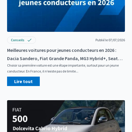
Conseils
Publié le 07/07/2026
Meilleures voitures pour jeunes conducteurs en 2026 :
Dacia Sandero, Fiat Grande Panda, MG3 Hybrid+, Seat
Choisir sa première voiture est une étape importante, surtout pour un jeune
Ibiza et Kia Picanto
conducteur. En France, il n’existe pas de limite...
Lire tout