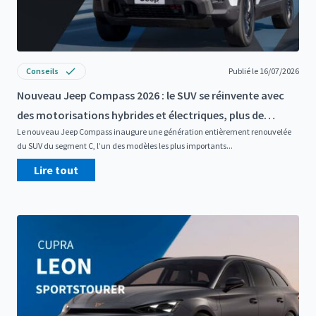
Conseils
Publié le 16/07/2026
Nouveau Jeep Compass 2026 : le SUV se réinvente avec
des motorisations hybrides et électriques, plus de
Le nouveau Jeep Compass inaugure une génération entièrement renouvelée
technologie et davantage d’espace
du SUV du segment C, l’un des modèles les plus importants...
Lire tout