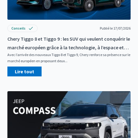
Conseils
Publié le 17/07/2026
Chery Tiggo 8 et Tiggo 9 : les SUV qui veulent conquérir le
marché européen grâce à la technologie, à l’espace et
Avec l’arrivée des nouveaux Tiggo 8 et Tiggo 9, Chery renforce sa présence sur le
aux motorisations électrifiées
marché européen en proposant deux...
Lire tout