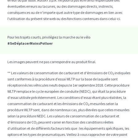
erreur ou par oubli. AutoXY S.p.A. ne pourra pas être tenu responsable des
éventuelles erreurs ou lacunes, ou des dommages directs, indirects,
conséquences ou de n'importe quel autre type de dommages en lien avec
l'utilisation du présent site web ou des fonctions contenues dans celui-ci.
Pour les trajets courts, privilégiez la marche ou le vélo
#SeDéplacerMoinsPolluer
Les images peuvent ne pas correspondre au produit final.
** Les valeurs de consommation de carburant et d'émissions de CO₂ indiquées
sont conformes à la procédure d’essai WLTP sur la base de laquelle sont
réceptionnés les véhicules neufs depuis le 1er septembre 2018. Cette procédure
WLTP remplace le cycle européen de conduite (NEDC), qui était la procédure
d'essai utilisée précédemment. Les conditions d'essai étant plus réalistes, la
consommation de carburant et les émissions de CO₂ mesurées selon la
procédure WLTP sont, dans de nombreux cas, plus élevées que celles mesurées
selon la procédure NEDC. Les valeurs de consommation de carburant et
d'émissions de CO₂ peuvent varier en fonction des conditions réelles
d’utilisation et de différents facteurs tels que : les équipements spécifiques, les
options et les types de pneumatiques. Veillez à vous rapprocher de votre point