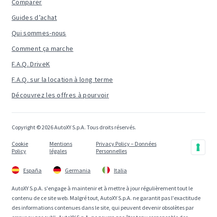
Comparer
Guides d’achat
Qui sommes-nous
Comment ça marche
F.A.Q. DriveK
F.A.Q. sur la location à long terme
Découvrez les offres à pourvoir
Copyright © 2026 AutoXY S.p.A. Tous droits réservés.
Cookie
Mentions
Privacy Policy – Données
Policy
légales
Personnelles
España
Germania
Italia
AutoXY S.p.A. s'engage à maintenir et à mettre à jour régulièrement tout le
contenu de ce site web. Malgré tout, AutoXY S.p.A. ne garantit pas l'exactitude
des informations contenues dans le site, qui peuvent devenir obsolètes par