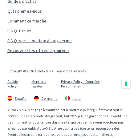
Guides d’achat
Qui sommes-nous
Comment ça marche
F.A.Q. DriveK
F.A.Q. sur la location à long terme
Découvrez les offres à pourvoir
Copyright © 2026 AutoXY S.p.A. Tous droits réservés.
Cookie
Mentions
Privacy Policy – Données
Policy
légales
Personnelles
España
Germania
Italia
AutoXY S.p.A. s'engage à maintenir et à mettre à jour régulièrement tout le
contenu de ce site web. Malgré tout, AutoXY S.p.A. ne garantit pas l'exactitude
des informations contenues dans le site, qui peuvent devenir obsolètes par
erreur ou par oubli. AutoXY S.p.A. ne pourra pas être tenu responsable des
éventuelles erreurs ou lacunes, ou des dommages directs, indirects,