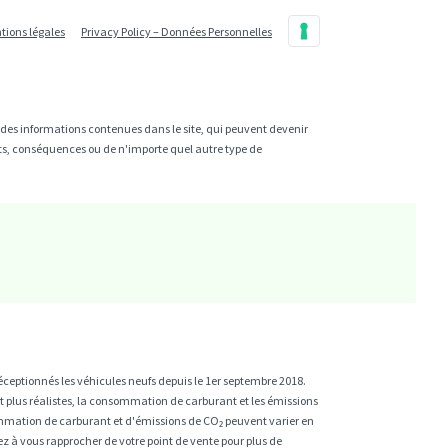
tions légales
Privacy Policy – Données Personnelles
e des informations contenues dans le site, qui peuvent devenir
cts, conséquences ou de n'importe quel autre type de
ceptionnés les véhicules neufs depuis le 1er septembre 2018.
t plus réalistes, la consommation de carburant et les émissions
mmation de carburant et d'émissions de CO₂ peuvent varier en
llez à vous rapprocher de votre point de vente pour plus de