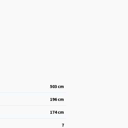
503
cm
196
cm
174
cm
7