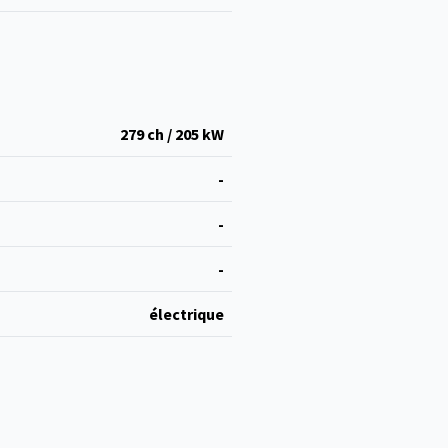
279 ch / 205 kW
-
-
-
électrique