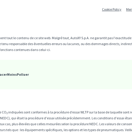
Cookie Policy
Men
ent tout le contenu de ce site web. Malgré tout, AutoXY S.p.A. ne garantit pas l'exactitud
être tenu responsable des éventuelles erreurs ou lacunes, ou des dommages directs, indire
fonctions contenues dans celui-ci.
acerMoinsPolluer
CO₂ indiquées sont conformes à la procédure d’essai WLTP sur la base de laquelle sont ré
EDC), qui était la procédure d'essai utilisée précédemment. Les conditions d'essai étan
ux cas, plus élevées que celles mesurées selon la procédure NEDC. Les valeurs de conso
cteurs tels que : les équipements spécifiques, les options et les types de pneumatiques. Vei