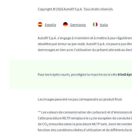
Copyright © 2026 AutoXY S.p.A. Tous droits réservés.
España
Germania
Italia
AutoXY S.p.A. s'engage à maintenir et à mettre à jour régulièrem
obsolètes par erreur ou par oubli. AutoXY S.p.A. ne pourra pas 
dommages en lien avec l'utilisation du présent site web ou des 
Pour les trajets courts, privilégiez la marche ou le vélo
#SeDépl
Les images peuvent ne pas correspondre au produit final.
** Les valeurs de consommation de carburant et d'émissions de 
Cette procédure WLTP remplace le cycle européen de conduite (N
de CO₂ mesurées selon la procédure WLTP sont, dans de nombre
fonction des conditions réelles d’utilisation et de différents fa