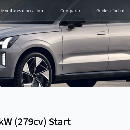
 de voitures d'occasion
Comparer
Guides d'achat
kW (279cv) Start