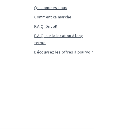
Qui sommes-nous
Comment ça marche
F.A.Q. DriveK
F.A.Q. sur la location à long
terme
Découvrez les offres à pourvoir