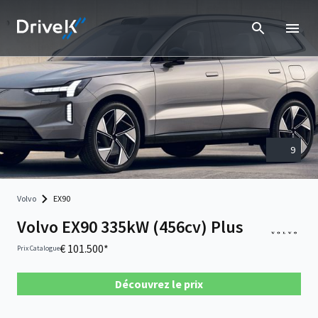
9
Volvo
EX90
Volvo EX90 335kW (456cv) Plus
€ 101.500*
Prix Catalogue
Découvrez le prix