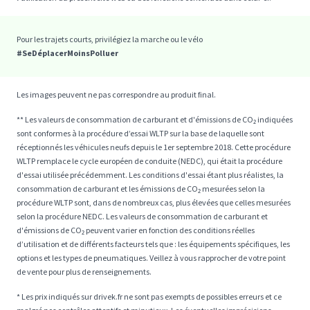
Pour les trajets courts, privilégiez la marche ou le vélo
#SeDéplacerMoinsPolluer
Les images peuvent ne pas correspondre au produit final.
** Les valeurs de consommation de carburant et d'émissions de CO₂ indiquées
sont conformes à la procédure d’essai WLTP sur la base de laquelle sont
réceptionnés les véhicules neufs depuis le 1er septembre 2018. Cette procédure
WLTP remplace le cycle européen de conduite (NEDC), qui était la procédure
d'essai utilisée précédemment. Les conditions d'essai étant plus réalistes, la
consommation de carburant et les émissions de CO₂ mesurées selon la
procédure WLTP sont, dans de nombreux cas, plus élevées que celles mesurées
selon la procédure NEDC. Les valeurs de consommation de carburant et
d'émissions de CO₂ peuvent varier en fonction des conditions réelles
d’utilisation et de différents facteurs tels que : les équipements spécifiques, les
options et les types de pneumatiques. Veillez à vous rapprocher de votre point
de vente pour plus de renseignements.
* Les prix indiqués sur drivek.fr ne sont pas exempts de possibles erreurs et ce