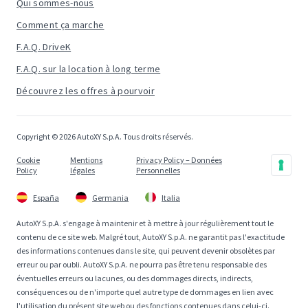
Qui sommes-nous
Comment ça marche
F.A.Q. DriveK
F.A.Q. sur la location à long terme
Découvrez les offres à pourvoir
Copyright © 2026 AutoXY S.p.A. Tous droits réservés.
Cookie
Mentions
Privacy Policy – Données
Policy
légales
Personnelles
España
Germania
Italia
AutoXY S.p.A. s'engage à maintenir et à mettre à jour régulièrement tout le
contenu de ce site web. Malgré tout, AutoXY S.p.A. ne garantit pas l'exactitude
des informations contenues dans le site, qui peuvent devenir obsolètes par
erreur ou par oubli. AutoXY S.p.A. ne pourra pas être tenu responsable des
éventuelles erreurs ou lacunes, ou des dommages directs, indirects,
conséquences ou de n'importe quel autre type de dommages en lien avec
l'utilisation du présent site web ou des fonctions contenues dans celui-ci.