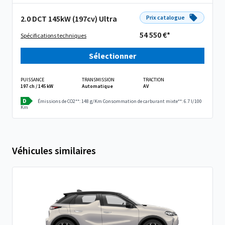
2.0 DCT 145kW (197cv) Ultra
Prix catalogue
54 550 €*
Spécifications techniques
Sélectionner
PUISSANCE
TRANSMISSION
TRACTION
197 ch / 145 kW
Automatique
AV
D
Émissions de CO2**: 148 g/Km
Consommation de carburant mixte**: 6.7 l/100
Km
Véhicules similaires