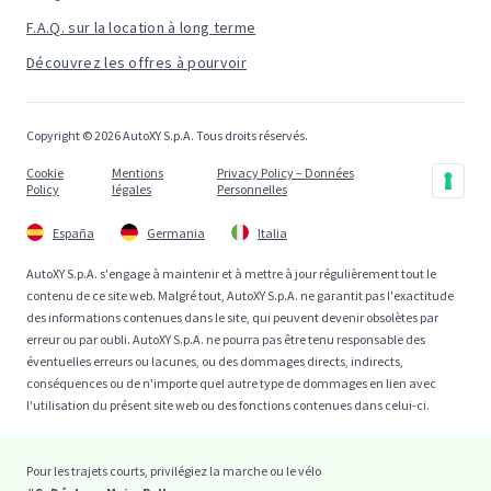
F.A.Q. sur la location à long terme
Découvrez les offres à pourvoir
Copyright © 2026 AutoXY S.p.A. Tous droits réservés.
Cookie
Mentions
Privacy Policy – Données
Policy
légales
Personnelles
España
Germania
Italia
AutoXY S.p.A. s'engage à maintenir et à mettre à jour régulièrement tout le
contenu de ce site web. Malgré tout, AutoXY S.p.A. ne garantit pas l'exactitude
des informations contenues dans le site, qui peuvent devenir obsolètes par
erreur ou par oubli. AutoXY S.p.A. ne pourra pas être tenu responsable des
éventuelles erreurs ou lacunes, ou des dommages directs, indirects,
conséquences ou de n'importe quel autre type de dommages en lien avec
l'utilisation du présent site web ou des fonctions contenues dans celui-ci.
Pour les trajets courts, privilégiez la marche ou le vélo