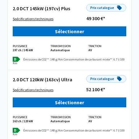
2.0 DCT 145kW (197cv) Plus
Prix catalogue
49 300 €*
Spécifications techniques
Sélectionner
PUISSANCE
TRANSMISSION
TRACTION
197 ch / 145 kW
Automatique
AV
D
Émissions de CO2**: 148 g/Km
Consommation de carburant mixte**: 6.7 l/100
Km
2.0 DCT 120kW (163cv) Ultra
Prix catalogue
52 100 €*
Spécifications techniques
Sélectionner
PUISSANCE
TRANSMISSION
TRACTION
163 ch / 120 kW
Automatique
AV
D
Émissions de CO2**: 148 g/Km
Consommation de carburant mixte**: 6.7 l/100
Km