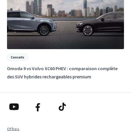
Conseils
Omoda 9 vs Volvo XC60 PHEV : comparaison complète
L
des SUV hybrides rechargeables premium
e
Offres