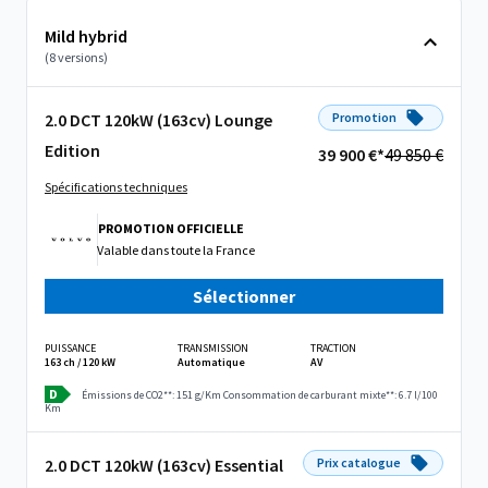
Mild hybrid
(8 versions)
2.0 DCT 120kW (163cv) Lounge
Promotion
Edition
39 900 €*
49 850 €
Spécifications techniques
PROMOTION OFFICIELLE
Valable dans
toute la France
Sélectionner
PUISSANCE
TRANSMISSION
TRACTION
163 ch / 120 kW
Automatique
AV
D
Émissions de CO2**: 151 g/Km
Consommation de carburant mixte**: 6.7 l/100
Km
2.0 DCT 120kW (163cv) Essential
Prix catalogue