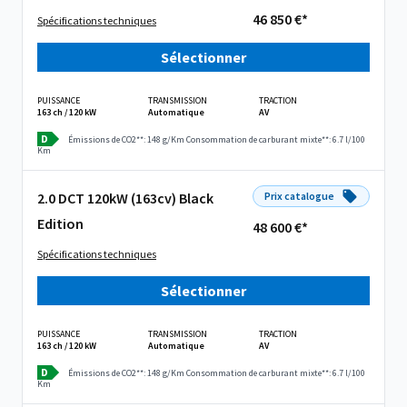
46 850 €*
Spécifications techniques
Sélectionner
PUISSANCE
TRANSMISSION
TRACTION
163 ch / 120 kW
Automatique
AV
D
Émissions de CO2**: 148 g/Km
Consommation de carburant mixte**: 6.7 l/100
Km
2.0 DCT 120kW (163cv) Black
Prix catalogue
Edition
48 600 €*
Spécifications techniques
Sélectionner
PUISSANCE
TRANSMISSION
TRACTION
163 ch / 120 kW
Automatique
AV
D
Émissions de CO2**: 148 g/Km
Consommation de carburant mixte**: 6.7 l/100
Km