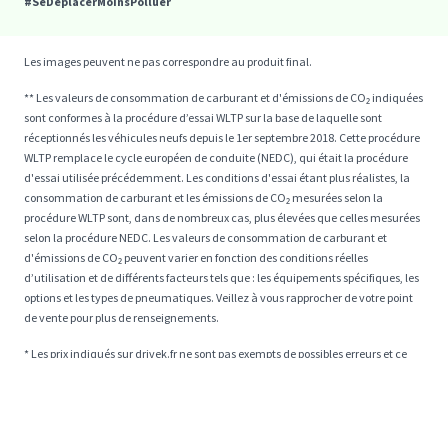
#SeDéplacerMoinsPolluer
Les images peuvent ne pas correspondre au produit final.
** Les valeurs de consommation de carburant et d'émissions de CO₂ indiquées
sont conformes à la procédure d’essai WLTP sur la base de laquelle sont
réceptionnés les véhicules neufs depuis le 1er septembre 2018. Cette procédure
WLTP remplace le cycle européen de conduite (NEDC), qui était la procédure
d'essai utilisée précédemment. Les conditions d'essai étant plus réalistes, la
consommation de carburant et les émissions de CO₂ mesurées selon la
procédure WLTP sont, dans de nombreux cas, plus élevées que celles mesurées
selon la procédure NEDC. Les valeurs de consommation de carburant et
d'émissions de CO₂ peuvent varier en fonction des conditions réelles
d’utilisation et de différents facteurs tels que : les équipements spécifiques, les
options et les types de pneumatiques. Veillez à vous rapprocher de votre point
de vente pour plus de renseignements.
* Les prix indiqués sur drivek.fr ne sont pas exempts de possibles erreurs et ce
malgré nos contrôles attentifs et minutieux. Les éventuelles imprécisions
peuvent concerner la date et/ou la durée des promotions. DriveK s’engage à
mettre à jour toutes informations signalées dès que possible et ne pourra pas
être tenu pour responsable d’erreurs éventuelles.