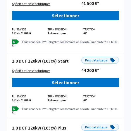
41 500 €*
Spécifications techniques
Sélectionner
PUISSANCE
TRANSMISSION
TRACTION
163 ch / 120 kW
Automatique
AV
D
Émissions de CO2**: 148 g/Km
Consommation de carburant mixte**: 6.6 l/100
Km
2.0 DCT 120kW (163cv) Start
Prix catalogue
44 200 €*
Spécifications techniques
Sélectionner
PUISSANCE
TRANSMISSION
TRACTION
163 ch / 120 kW
Automatique
AV
D
Émissions de CO2**: 148 g/Km
Consommation de carburant mixte**: 6.7 l/100
Km
2.0 DCT 120kW (163cv) Plus
Prix catalogue