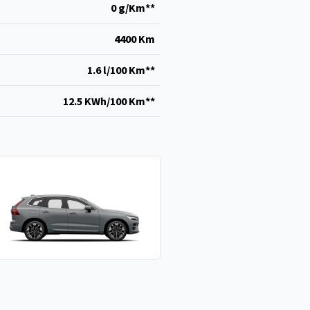
0 g/Km**
4400 Km
1.6 l/100 Km**
12.5 KWh/100 Km**