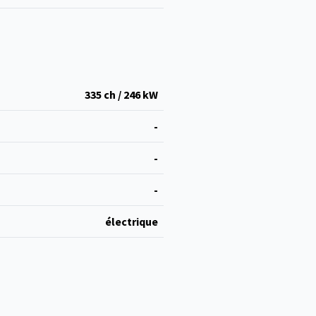
335 ch / 246 kW
-
-
-
électrique