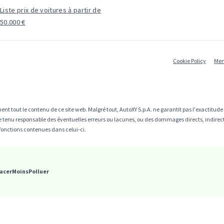
Liste prix de voitures à partir de
50.000 €
Cookie Policy
Men
ent tout le contenu de ce site web. Malgré tout, AutoXY S.p.A. ne garantit pas l'exactitud
être tenu responsable des éventuelles erreurs ou lacunes, ou des dommages directs, indire
fonctions contenues dans celui-ci.
acerMoinsPolluer