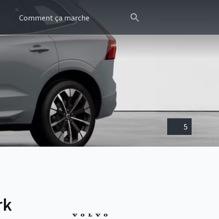
Comment ça marche
5
rk