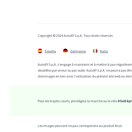
Copyright © 2026 AutoXY S.p.A. Tous droits réservés.
España
Germania
Italia
AutoXY S.p.A. s'engage à maintenir et à mettre à jour régulièrem
obsolètes par erreur ou par oubli. AutoXY S.p.A. ne pourra pas 
dommages en lien avec l'utilisation du présent site web ou des 
Pour les trajets courts, privilégiez la marche ou le vélo
#SeDépl
Les images peuvent ne pas correspondre au produit final.