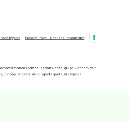
tions légales
Privacy Policy – Données Personnelles
e des informations contenues dans le site, qui peuvent devenir
cts, conséquences ou de n'importe quel autre type de