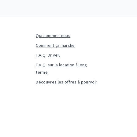
Qui sommes-nous
Comment ça marche
F.A.Q. DriveK
F.A.Q. sur la location à long
terme
Découvrez les offres à pourvoir