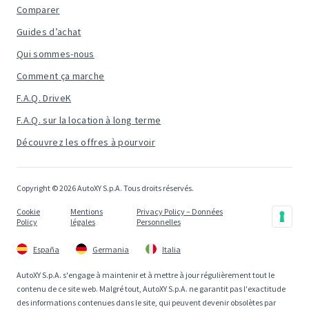
Comparer
Guides d’achat
Qui sommes-nous
Comment ça marche
F.A.Q. DriveK
F.A.Q. sur la location à long terme
Découvrez les offres à pourvoir
Copyright © 2026 AutoXY S.p.A. Tous droits réservés.
Cookie
Mentions
Privacy Policy – Données
Policy
légales
Personnelles
España
Germania
Italia
AutoXY S.p.A. s'engage à maintenir et à mettre à jour régulièrement tout le
contenu de ce site web. Malgré tout, AutoXY S.p.A. ne garantit pas l'exactitude
des informations contenues dans le site, qui peuvent devenir obsolètes par