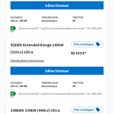
Sélectionner
PUISSANCE
TRANSMISSION
TRACTION
333 ch / 245 kW
Automatique
AR
A
Émissions de CO2**: 0 g/Km
Consommation électrique mixte**: 16.1 KWh/100
Km
92kWh Extended Range 245kW
Prix catalogue
(333cv) Ultra
86 550 €*
Spécifications techniques
Sélectionner
PUISSANCE
TRANSMISSION
TRACTION
333 ch / 245 kW
Automatique
AR
A
Émissions de CO2**: 0 g/Km
Consommation électrique mixte**: 16.1 KWh/100
Km
106kWh 330kW (449cv) Ultra
Prix catalogue