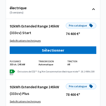
électrique
(5 versions)
92kWh Extended Range 245kW
Prix catalogue
(333cv) Start
74 400 €*
Spécifications techniques
Sélectionner
PUISSANCE
TRANSMISSION
TRACTION
333 ch / 245 kW
Automatique
AR
A
Émissions de CO2**: 0 g/Km
Consommation électrique mixte**: 16.1 KWh/100
Km
92kWh Extended Range 245kW
Prix catalogue
(333cv) Plus
78 400 €*
Spécifications techniques