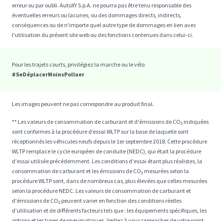
erreur ou par oubli. AutoXY S.p.A. ne pourra pas être tenu responsable des
éventuelles erreurs ou lacunes, ou des dommages directs, indirects,
conséquences ou de n'importe quel autre type de dommages en lien avec
l'utilisation du présent site web ou des fonctions contenues dans celui-ci.
Pour les trajets courts, privilégiez la marche ou le vélo
#SeDéplacerMoinsPolluer
Les images peuvent ne pas correspondre au produit final.
** Les valeurs de consommation de carburant et d'émissions de CO₂ indiquées
sont conformes à la procédure d’essai WLTP sur la base de laquelle sont
réceptionnés les véhicules neufs depuis le 1er septembre 2018. Cette procédure
WLTP remplace le cycle européen de conduite (NEDC), qui était la procédure
d'essai utilisée précédemment. Les conditions d'essai étant plus réalistes, la
consommation de carburant et les émissions de CO₂ mesurées selon la
procédure WLTP sont, dans de nombreux cas, plus élevées que celles mesurées
selon la procédure NEDC. Les valeurs de consommation de carburant et
d'émissions de CO₂ peuvent varier en fonction des conditions réelles
d’utilisation et de différents facteurs tels que : les équipements spécifiques, les
options et les types de pneumatiques. Veillez à vous rapprocher de votre point