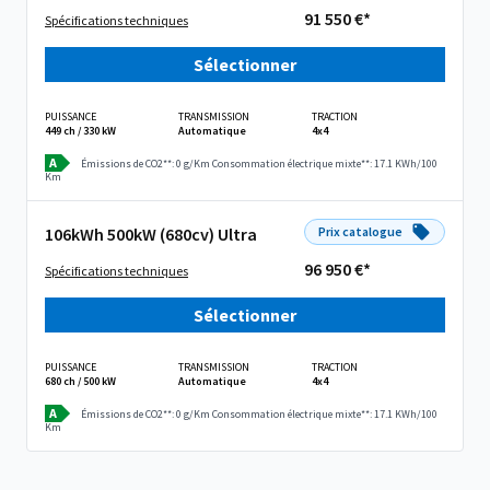
91 550 €*
Spécifications techniques
Sélectionner
PUISSANCE
TRANSMISSION
TRACTION
449 ch / 330 kW
Automatique
4x4
A
Émissions de CO2**: 0 g/Km
Consommation électrique mixte**: 17.1 KWh/100
Km
106kWh 500kW (680cv) Ultra
Prix catalogue
96 950 €*
Spécifications techniques
Sélectionner
PUISSANCE
TRANSMISSION
TRACTION
680 ch / 500 kW
Automatique
4x4
A
Émissions de CO2**: 0 g/Km
Consommation électrique mixte**: 17.1 KWh/100
Km